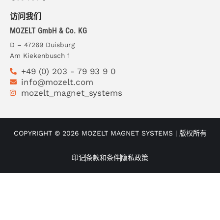
访问我们
MOZELT GmbH & Co. KG
D – 47269 Duisburg
Am Kiekenbusch 1
+49 (0) 203 - 79 93 9 0
info@mozelt.com
mozelt_magnet_systems
COPYRIGHT © 2026 MOZELT MAGNET SYSTEMS | 版权所有
印记
条款和条件
隐私政策