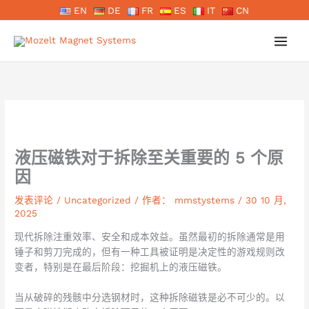
跳
EN
DE
FR
ES
IT
CN
至
内
容
液压磁铁对于拆除至关重要的 5 个原
因
发表评论
/
Uncategorized
/ 作者：
mmstystems
/
30 10 月,
2025
现代拆除注重效率、安全和成本效益。虽然最初的拆除通常是用
锤子和剪刀完成的，但有一种工具被证明是决定性的游戏规则改
变者，特别是在最后阶段：挖掘机上的液压磁铁。
当从破碎的残骸中分选钢材时，这种拆除磁铁是必不可少的。以