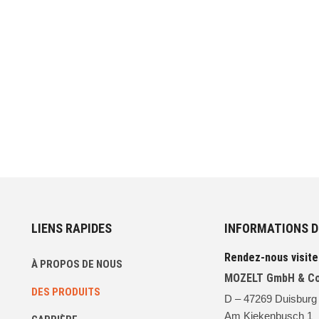
PIÈCES DE RECHANGE/
KITS DE MISE À NIVEAU
ACCESSOIRES
LIENS RAPIDES
INFORMATIONS 
Rendez-nous visite
À PROPOS DE NOUS
MOZELT GmbH & Co
DES PRODUITS
D – 47269 Duisburg
Am Kiekenbusch 1