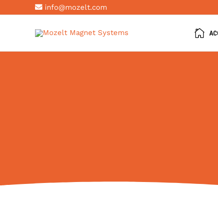
Aller
info@mozelt.com
au
contenu
AC