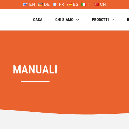
EN
DE
FR
ES
IT
CN
CASA
CHI SIAMO
PRODOTTI
R
MANUALI