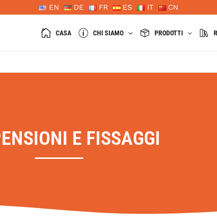
EN
DE
FR
ES
IT
CN
CASA
CHI SIAMO
PRODOTTI
R
ENSIONI E FISSAGGI