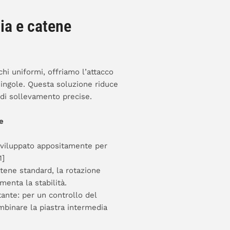
ia e catene
chi uniformi, offriamo l’attacco
ingole. Questa soluzione riduce
 di sollevamento precise.
e
 Sviluppato appositamente per
1]
atene standard, la rotazione
menta la stabilità.
tante: per un controllo del
mbinare la piastra intermedia