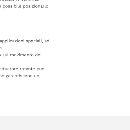
 possibile posizionarlo
applicazioni speciali, ad
n.
to sul movimento del
’attuatore rotante può
che garantiscono un